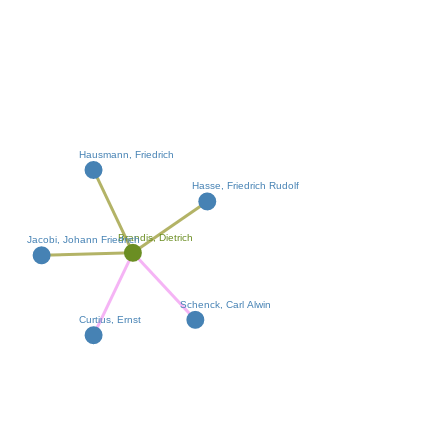
Hausmann, Friedrich
Hasse, Friedrich Rudolf
Brandis, Dietrich
Jacobi, Johann Friedrich
Schenck, Carl Alwin
Curtius, Ernst