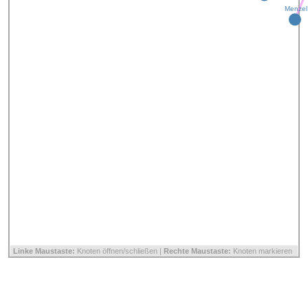
Menzel
Linke Maustaste:
Knoten öffnen/schließen |
Rechte Maustaste:
Knoten markieren