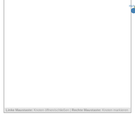
Hoh
Linke Maustaste:
Knoten öffnen/schließen |
Rechte Maustaste:
Knoten markieren