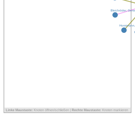
Bleichröder, Ger
Horstmann,
Linke Maustaste:
Knoten öffnen/schließen |
Rechte Maustaste:
Knoten markieren