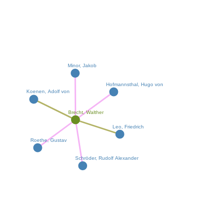
Minor, Jakob
Hofmannsthal, Hugo von
Koenen, Adolf von
Brecht, Walther
Leo, Friedrich
Roethe, Gustav
Schröder, Rudolf Alexander