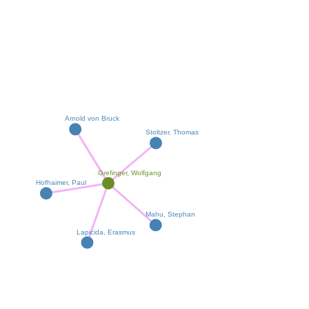
Arnold von Bruck
Stoltzer, Thomas
Grefinger, Wolfgang
Hofhaimer, Paul
Mahu, Stephan
Lapicida, Erasmus