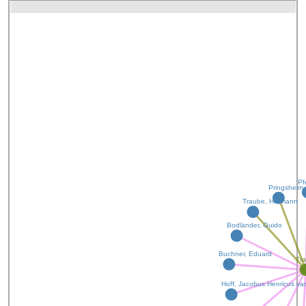
Pf
Pringsheim
Traube, Hermann
Bodländer, Guido
Buchner, Eduard
Tr
Hoff, Jacobus Henricus va