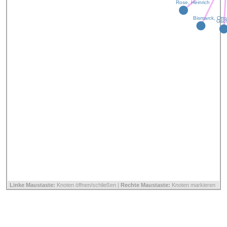
Rose, Heinrich
Bismarck, Ott
Gsch
Linke Maustaste:
Knoten öffnen/schließen |
Rechte Maustaste:
Knoten markieren