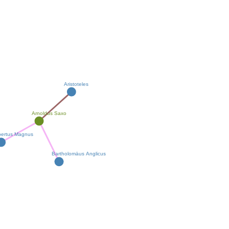
Aristoteles
Arnoldus Saxo
bertus Magnus
Bartholomäus Anglicus