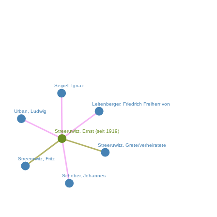
Seipel, Ignaz
Leitenberger, Friedrich Freiherr von
Urban, Ludwig
Streeruwitz, Ernst (seit 1919)
Streeruwitz, Grete/verheiratete
Streeruwitz, Fritz
Schober, Johannes