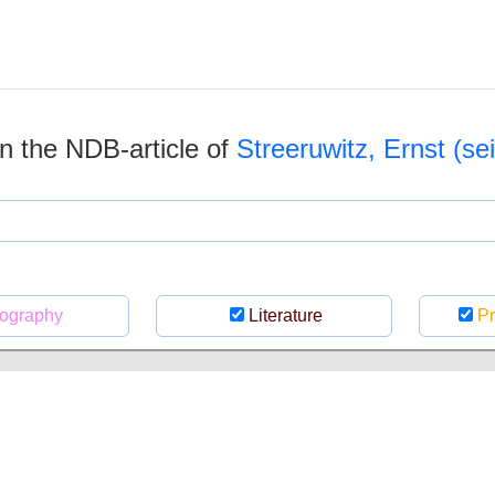
 in the NDB-article of
Streeruwitz, Ernst (se
ography
Literature
Pr