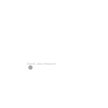
Čistovič, Jakov Alekseevič