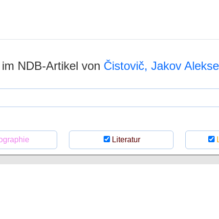
n im NDB-Artikel von
Čistovič, Jakov Alekse
ographie
Literatur
L