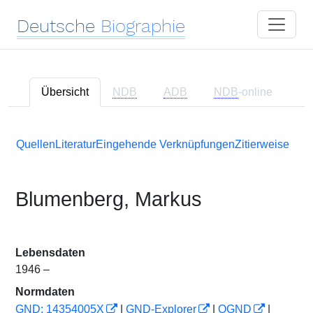
Deutsche
Biographie
Übersicht
NDB
ADB
NDB
-online
Quellen
Literatur
Eingehende Verknüpfungen
Zitierweise
Blumenberg, Markus
Lebensdaten
1946 –
Normdaten
GND: 14354005X
|
GND-Explorer
|
OGND
|