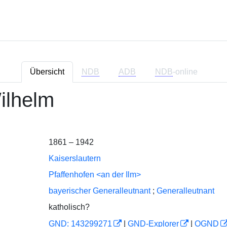
Übersicht
NDB
ADB
NDB
-online
ilhelm
1861 – 1942
Kaiserslautern
Pfaffenhofen <an der Ilm>
bayerischer Generalleutnant
;
Generalleutnant
katholisch?
GND: 143299271
|
GND-Explorer
|
OGND