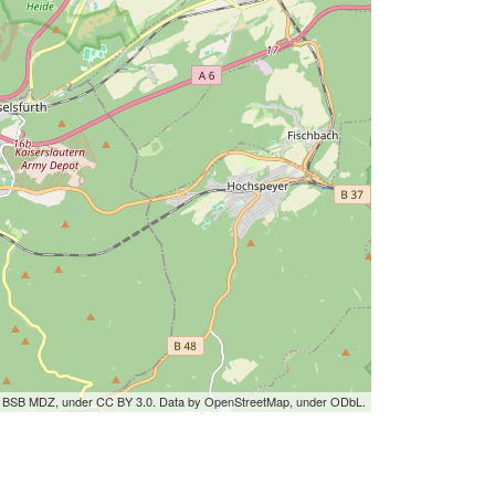
by BSB MDZ, under CC BY 3.0. Data by OpenStreetMap, under ODbL.