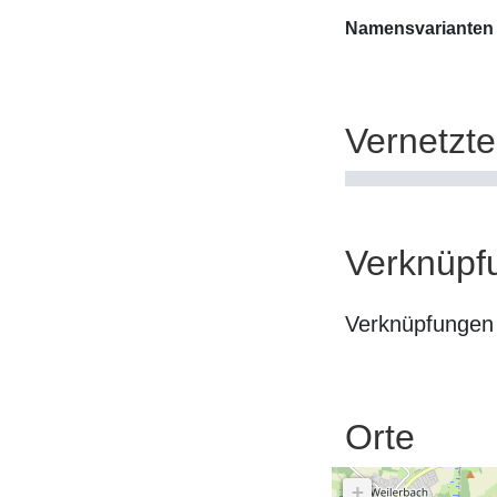
Namensvarianten
Vernetzt
Verknüpf
Verknüpfungen 
Orte
+