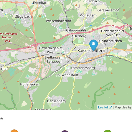
Leaflet
| Map tiles 
te