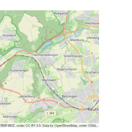
by BSB MDZ, under CC BY 3.0. Data by OpenStreetMap, under ODbL.