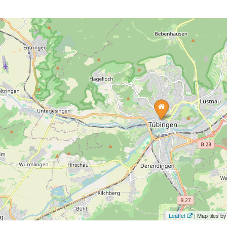
Leaflet
| Map tiles 