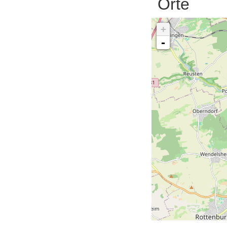
Orte
+
-