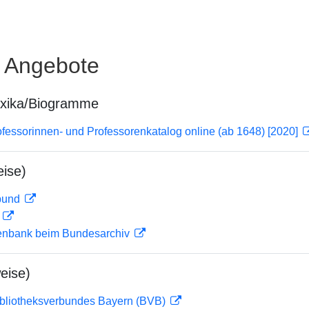
e Angebote
exika/Biogramme
essorinnen- und Professorenkatalog online (ab 1648) [2020]
ise)
rbund
D
enbank beim Bundesarchiv
eise)
ibliotheksverbundes Bayern (BVB)