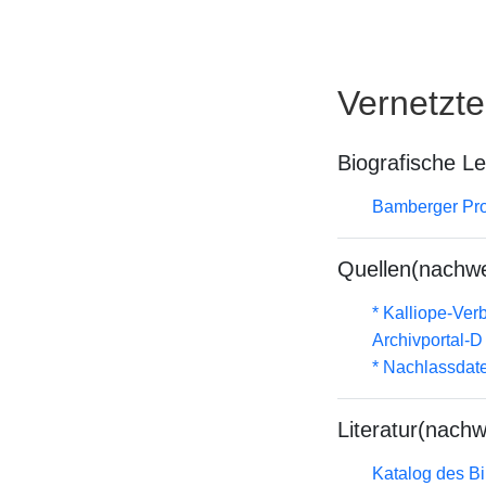
Vernetzt
Biografische L
Bamberger Prof
Quellen(nachwe
* Kalliope-Ve
Archivportal-
* Nachlassdat
Literatur(nachw
Katalog des B