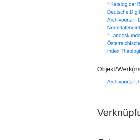
* Katalog der
Deutsche Digit
Archivportal -
Normdateneint
* Landeskunde
Österreichisc
Index Theolog
Objekt/Werk(n
Archivportal-
Verknüpf