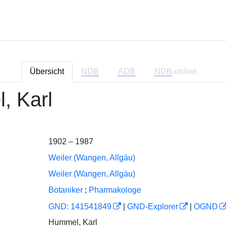
Übersicht
NDB
ADB
NDB
-online
, Karl
1902 – 1987
Weiler (Wangen, Allgäu)
Weiler (Wangen, Allgäu)
Botaniker
;
Pharmakologe
GND: 141541849
|
GND-Explorer
|
OGND
Hummel, Karl