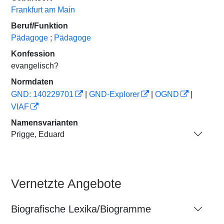
Frankfurt am Main
Beruf/Funktion
Pädagoge
;
Pädagoge
Konfession
evangelisch?
Normdaten
GND: 140229701
|
GND-Explorer
|
OGND
|
VIAF
Namensvarianten
Prigge, Eduard
Vernetzte Angebote
Biografische Lexika/Biogramme