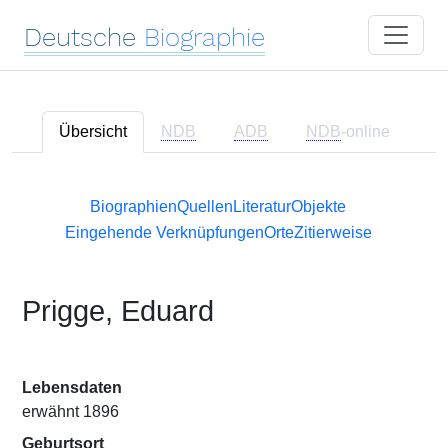
Deutsche
Biographie
Übersicht
NDB
ADB
NDB
-online
Biographien
Quellen
Literatur
Objekte
Eingehende Verknüpfungen
Orte
Zitierweise
Prigge, Eduard
Lebensdaten
erwähnt 1896
Geburtsort