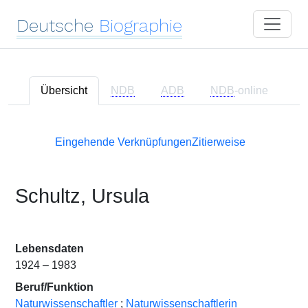
Deutsche
Biographie
Übersicht
NDB
ADB
NDB
-online
Eingehende Verknüpfungen
Zitierweise
Schultz, Ursula
Lebensdaten
1924 – 1983
Beruf/Funktion
Naturwissenschaftler
;
Naturwissenschaftlerin