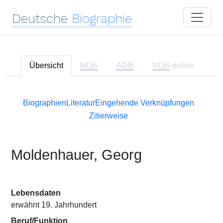
Deutsche
Biographie
Übersicht
NDB
ADB
NDB
-online
Biographien
Literatur
Eingehende Verknüpfungen
Zitierweise
Moldenhauer, Georg
Lebensdaten
erwähnt 19. Jahrhundert
Beruf/Funktion