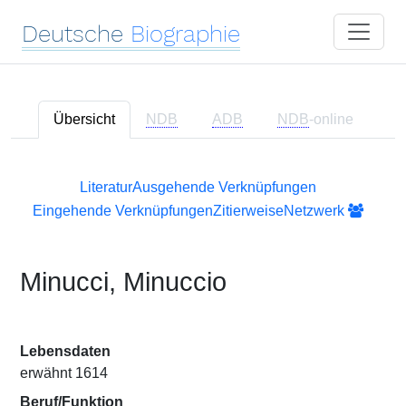
Deutsche
Biographie
Übersicht
NDB
ADB
NDB
-online
Literatur
Ausgehende Verknüpfungen
Eingehende Verknüpfungen
Zitierweise
Netzwerk
Minucci, Minuccio
Lebensdaten
erwähnt 1614
Beruf/Funktion