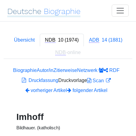
Deutsche
Biographie
Übersicht
NDB
10 (1974)
ADB
14 (1881)
NDB
-online
Biographie
Autor/in
Zitierweise
Netzwerk
RDF
Druckfassung
Druckvorlage
Scan
vorheriger Artikel
folgender Artikel
Imhoff
Bildhauer. (katholisch)