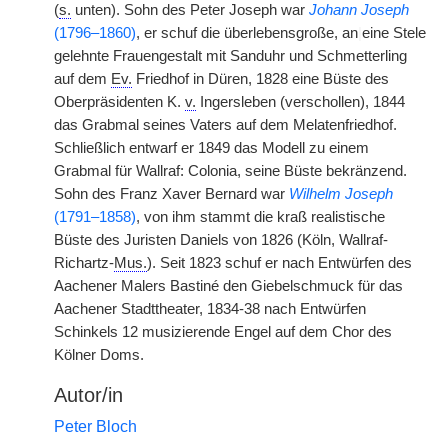
(
s.
unten). Sohn des Peter Joseph war
Johann Joseph
(1796–1860)
, er schuf die überlebensgroße, an
|
eine Stele
gelehnte Frauengestalt mit Sanduhr und Schmetterling
auf dem
Ev.
Friedhof in Düren, 1828 eine Büste des
Oberpräsidenten K.
v.
Ingersleben (verschollen), 1844
das Grabmal seines Vaters auf dem Melatenfriedhof.
Schließlich entwarf er 1849 das Modell zu einem
Grabmal für Wallraf: Colonia, seine Büste bekränzend.
Sohn des Franz Xaver Bernard war
Wilhelm Joseph
(1791–1858)
, von ihm stammt die kraß realistische
Büste des Juristen Daniels von 1826 (Köln, Wallraf-
Richartz-
Mus.
). Seit 1823 schuf er nach Entwürfen des
Aachener Malers Bastiné den Giebelschmuck für das
Aachener Stadttheater, 1834-38 nach Entwürfen
Schinkels 12 musizierende Engel auf dem Chor des
Kölner Doms.
Autor/in
Peter Bloch