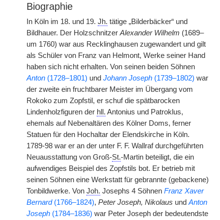
Biographie
In Köln im 18. und 19.
Jh.
tätige „Bilderbäcker“ und
Bildhauer. Der Holzschnitzer
Alexander Wilhelm
(1689–
um 1760) war aus Recklinghausen zugewandert und gilt
als Schüler von Franz van Helmont, Werke seiner Hand
haben sich nicht erhalten. Von seinen beiden Söhnen
Anton
(1728–1801)
und
Johann Joseph
(1739–1802)
war
der zweite ein fruchtbarer Meister im Übergang vom
Rokoko zum Zopfstil, er schuf die spätbarocken
Lindenholzfiguren der
hll.
Antonius und Patroklus,
ehemals auf Nebenaltären des Kölner Doms, ferner
Statuen für den Hochaltar der Elendskirche in Köln.
1789-98 war er an der unter F. F. Wallraf durchgeführten
Neuausstattung von Groß-
St.
-Martin beteiligt, die ein
aufwendiges Beispiel des Zopfstils bot. Er betrieb mit
seinen Söhnen eine Werkstatt für gebrannte (gebackene)
Tonbildwerke. Von
Joh.
Josephs 4 Söhnen
Franz Xaver
Bernard
(1766–1824)
,
Peter Joseph, Nikolaus
und
Anton
Joseph
(1784–1836)
war Peter Joseph der bedeutendste