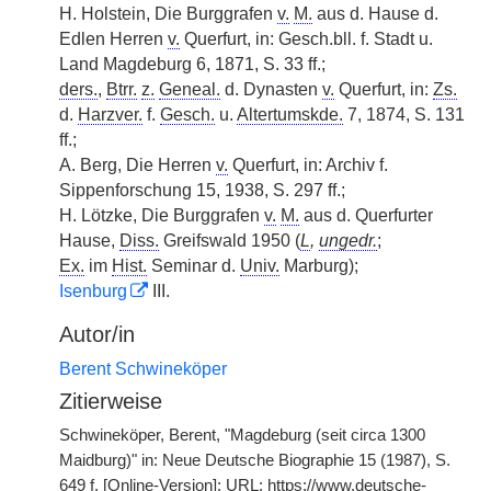
H. Holstein, Die Burggrafen
v.
M.
aus d. Hause d.
Edlen Herren
v.
Querfurt, in: Gesch.bll. f. Stadt u.
Land Magdeburg 6, 1871, S. 33 ff.;
ders.
,
Btrr.
z.
Geneal.
d. Dynasten
v.
Querfurt, in:
Zs.
d.
Harzver.
f.
Gesch.
u.
Altertumskde.
7, 1874, S. 131
ff.;
A. Berg, Die Herren
v.
Querfurt, in: Archiv f.
Sippenforschung 15, 1938, S. 297 ff.;
H. Lötzke, Die Burggrafen
v.
M.
aus d. Querfurter
Hause,
Diss.
Greifswald 1950 (
L
,
ungedr.
;
Ex.
im
Hist.
Seminar d.
Univ.
Marburg);
Isenburg
III.
Autor/in
Berent Schwineköper
Zitierweise
Schwineköper, Berent, "Magdeburg (seit circa 1300
Maidburg)" in: Neue Deutsche Biographie 15 (1987), S.
649 f. [Online-Version]; URL: https://www.deutsche-