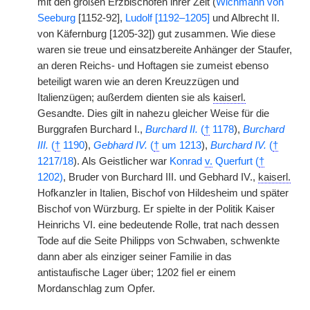
mit den großen Erzbischöfen ihrer Zeit (
Wichmann von
Seeburg
[1152-92],
Ludolf [1192–1205]
und Albrecht II.
von Käfernburg [1205-32]) gut zusammen. Wie diese
waren sie treue und einsatzbereite Anhänger der Staufer,
an deren Reichs- und Hoftagen sie zumeist ebenso
beteiligt waren wie an deren Kreuzzügen und
Italienzügen; außerdem dienten sie als
kaiserl.
Gesandte. Dies gilt in nahezu gleicher Weise für die
Burggrafen Burchard I.,
Burchard II.
(
†
1178
),
Burchard
III.
(
†
1190
),
Gebhard IV.
(
†
um 1213
),
Burchard IV.
(
†
1217/18
). Als Geistlicher war
Konrad
v.
Querfurt (
†
1202)
, Bruder von Burchard III. und Gebhard IV.,
kaiserl.
Hofkanzler in Italien, Bischof von Hildesheim und später
Bischof von Würzburg. Er spielte in der Politik Kaiser
Heinrichs VI. eine bedeutende Rolle, trat nach dessen
Tode auf die Seite Philipps von Schwaben, schwenkte
dann aber als einziger seiner Familie in das
antistaufische Lager über; 1202 fiel er einem
Mordanschlag zum Opfer.