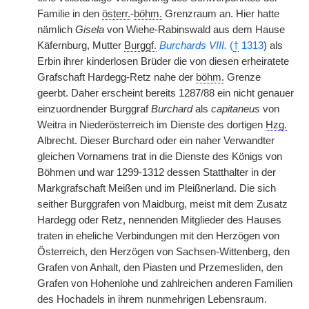
Familie in den
österr.
-
böhm.
Grenzraum an. Hier hatte
nämlich
Gisela
von Wiehe-Rabinswald aus dem Hause
Käfernburg, Mutter
Burggf.
Burchards VIII.
(
†
1313
) als
Erbin ihrer kinderlosen Brüder die von diesen erheiratete
Grafschaft Hardegg-Retz nahe der
böhm.
Grenze
geerbt. Daher erscheint bereits 1287/88 ein nicht genauer
einzuordnender Burggraf
Burchard
als
capitaneus
von
Weitra in Niederösterreich im Dienste des dortigen
Hzg.
Albrecht. Dieser Burchard oder ein naher Verwandter
gleichen Vornamens trat in die Dienste des Königs von
Böhmen und war 1299-1312 dessen Statthalter in der
Markgrafschaft Meißen und im Pleißnerland. Die sich
seither Burggrafen von Maidburg, meist mit dem Zusatz
Hardegg oder Retz, nennenden Mitglieder
|
des Hauses
traten in eheliche Verbindungen mit den Herzögen von
Österreich, den Herzögen von Sachsen-Wittenberg, den
Grafen von Anhalt, den Piasten und Przemesliden, den
Grafen von Hohenlohe und zahlreichen anderen Familien
des Hochadels in ihrem nunmehrigen Lebensraum.