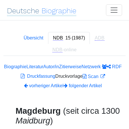
Deutsche
Biographie
Übersicht
NDB
15 (1987)
ADB
NDB
-online
Biographie
Literatur
Autor/in
Zitierweise
Netzwerk
RDF
Druckfassung
Druckvorlage
Scan
vorheriger Artikel
folgender Artikel
Magdeburg
(seit circa 1300
Maidburg
)