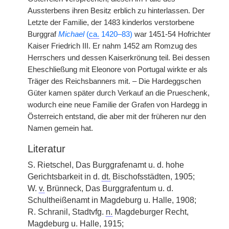
Aussterbens ihren Besitz erblich zu hinterlassen. Der
Letzte der Familie, der 1483 kinderlos verstorbene
Burggraf
Michael
(
ca.
1420–83)
war 1451-54 Hofrichter
Kaiser Friedrich III. Er nahm 1452 am Romzug des
Herrschers und dessen Kaiserkrönung teil. Bei dessen
Eheschließung mit Eleonore von Portugal wirkte er als
Träger des Reichsbanners mit. – Die Hardeggschen
Güter kamen später durch Verkauf an die Prueschenk,
wodurch eine neue Familie der Grafen von Hardegg in
Österreich entstand, die aber mit der früheren nur den
Namen gemein hat.
Literatur
S. Rietschel, Das Burggrafenamt u. d. hohe
Gerichtsbarkeit in d.
dt.
Bischofsstädten, 1905;
W.
v.
Brünneck, Das Burggrafentum u. d.
Schultheißenamt in Magdeburg u. Halle, 1908;
R. Schranil, Stadtvfg.
n.
Magdeburger Recht,
Magdeburg u. Halle, 1915;