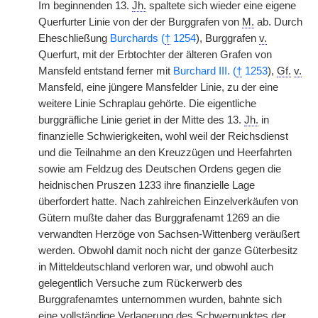
Im beginnenden 13.
Jh.
spaltete sich wieder eine eigene
Querfurter Linie von der der Burggrafen von
M.
ab. Durch
Eheschließung
Burchards (
†
1254
), Burggrafen
v.
Querfurt, mit der Erbtochter der älteren Grafen von
Mansfeld entstand ferner mit
Burchard III. (
†
1253
),
Gf.
v.
Mansfeld, eine jüngere Mansfelder Linie, zu der eine
weitere Linie Schraplau gehörte. Die eigentliche
burggräfliche Linie geriet in der Mitte des 13.
Jh.
in
finanzielle Schwierigkeiten, wohl weil der Reichsdienst
und die Teilnahme an den Kreuzzügen und Heerfahrten
sowie am Feldzug des Deutschen Ordens gegen die
heidnischen Pruszen 1233 ihre finanzielle Lage
überfordert hatte. Nach zahlreichen Einzelverkäufen von
Gütern mußte daher das Burggrafenamt 1269 an die
verwandten Herzöge von Sachsen-Wittenberg veräußert
werden. Obwohl damit noch nicht der ganze Güterbesitz
in Mitteldeutschland verloren war, und obwohl auch
gelegentlich Versuche zum Rückerwerb des
Burggrafenamtes unternommen wurden, bahnte sich
eine vollständige Verlagerung des Schwerpunktes der