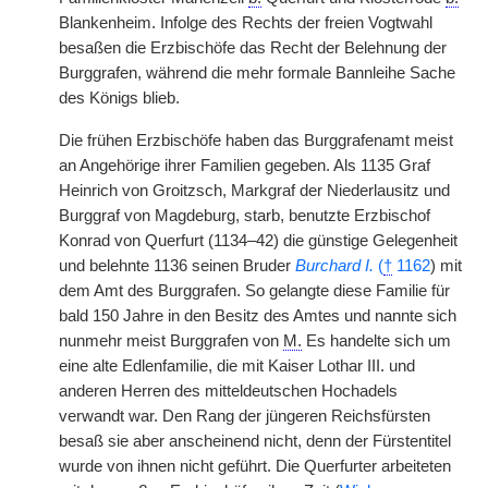
Blankenheim. Infolge des Rechts der freien Vogtwahl
besaßen die Erzbischöfe das Recht der Belehnung der
Burggrafen, während die mehr formale Bannleihe Sache
des Königs blieb.
Die frühen Erzbischöfe haben das Burggrafenamt meist
an Angehörige ihrer Familien gegeben. Als 1135 Graf
Heinrich von Groitzsch, Markgraf der Niederlausitz und
Burggraf von Magdeburg, starb, benutzte Erzbischof
Konrad von Querfurt (1134–42) die günstige Gelegenheit
und belehnte 1136 seinen Bruder
Burchard I.
(
†
1162
) mit
dem Amt des Burggrafen. So gelangte diese Familie für
bald 150 Jahre in den Besitz des Amtes und nannte sich
nunmehr meist Burggrafen von
M.
Es handelte sich um
eine alte Edlenfamilie, die mit Kaiser Lothar III. und
anderen Herren des mitteldeutschen Hochadels
verwandt war. Den Rang der jüngeren Reichsfürsten
besaß sie aber anscheinend nicht, denn der Fürstentitel
wurde von ihnen nicht geführt. Die Querfurter arbeiteten