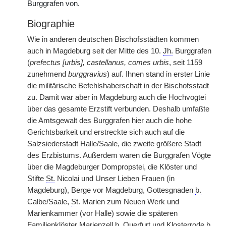
Burggrafen von.
Biographie
Wie in anderen deutschen Bischofsstädten kommen
auch in Magdeburg seit der Mitte des 10.
Jh.
Burggrafen
(
prefectus [urbis], castellanus, comes urbis
, seit 1159
zunehmend
burggravius
) auf. Ihnen stand in erster Linie
die militärische Befehlshaberschaft in der Bischofsstadt
zu. Damit war aber in Magdeburg auch die Hochvogtei
über das gesamte Erzstift verbunden. Deshalb umfaßte
die Amtsgewalt des Burggrafen hier auch die hohe
Gerichtsbarkeit und erstreckte sich auch auf die
Salzsiederstadt Halle/Saale, die zweite größere Stadt
des Erzbistums. Außerdem waren die Burggrafen Vögte
über die Magdeburger Dompropstei, die Klöster und
Stifte
St.
Nicolai und Unser Lieben Frauen (in
Magdeburg), Berge vor Magdeburg, Gottesgnaden
b.
Calbe/Saale,
St.
Marien zum Neuen Werk und
Marienkammer (vor Halle) sowie die späteren
Familienklöster Marienzell
b.
Querfurt und Klosterrode
b.