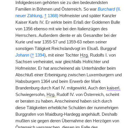
Infolgedessen gehörten sie zu den bedeutendsten
Familien in Böhmen und Österreich. So war
Burchard
(II.
neuer Zählung,
†
1368)
Hofmeister und später Kanzler
Kaiser Karls IV. Er wirkte beim Erlaß der Goldenen Bulle
von 1356 ebenso mit wie bei den Italienzügen des
Herrschers. Außerdem diente er als Gesandter bei der
Kurie und war 1355-57 und 1359-63 neben seiner
sonstigen Tätigkeit Reichslandvogt im Elsaß. Burggraf
Johann
(
†
1394
), mit einer Tochter
Hzg.
Rudolfs I. von
Sachsen verheiratet, war gleichfalls Hofrichter und
Hofmeister. Er hat anscheinend als Unterhändler beim
Abschluß einer Erbeinigung zwischen Luxemburgern und
Habsburgern 1364 und beim Erwerb der Mark
Brandenburg durch Karl IV. mitgewirkt. Auch den
kaiserl.
Schwiegersohn,
Hzg.
Rudolf IV. von Österreich, scheint
er beraten zu haben. Anscheinend haben sich durch
diese Tätigkeiten erhebliche Schulden der nunmehrigen
Burggrafen von Maidburg-Hardegg angehäuft. Deshalb
mußten sie gegen deren Übernahme den Herzögen von
Österreich versprechen, diesen im Falle des