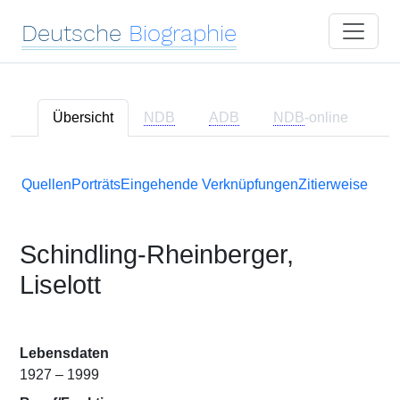
Deutsche
Biographie
Übersicht
NDB
ADB
NDB
-online
Quellen
Porträts
Eingehende Verknüpfungen
Zitierweise
Schindling-Rheinberger,
Liselott
Lebensdaten
1927 – 1999