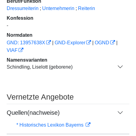
Beruf/Funktion
Dressurreiterin
;
Unternehmerin
;
Reiterin
Konfession
-
Normdaten
GND: 13957638X
|
GND-Explorer
|
OGND
|
VIAF
Namensvarianten
Schindling, Liselott (geborene)
Vernetzte Angebote
Quellen(nachweise)
* Historisches Lexikon Bayerns