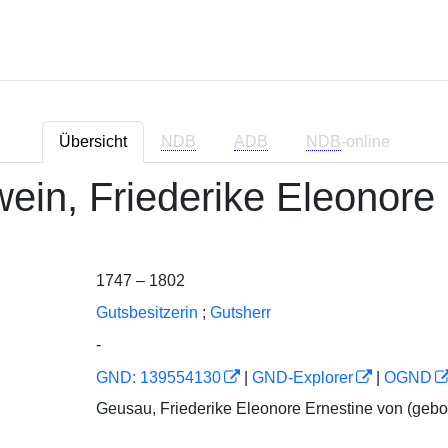
Übersicht
NDB
ADB
NDB
-online
wein, Friederike Eleonore
1747 – 1802
Gutsbesitzerin
;
Gutsherr
-
GND: 139554130
|
GND-Explorer
|
OGND
Geusau, Friederike Eleonore Ernestine von (gebo