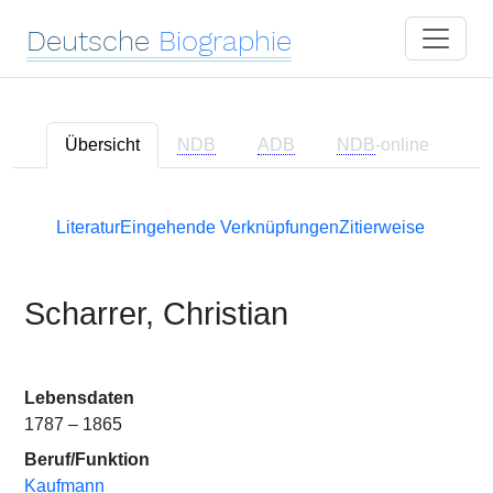
Deutsche
Biographie
Übersicht
NDB
ADB
NDB
-online
Literatur
Eingehende Verknüpfungen
Zitierweise
Scharrer, Christian
Lebensdaten
1787 – 1865
Beruf/Funktion
Kaufmann