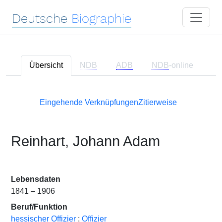
Deutsche
Biographie
Übersicht
NDB
ADB
NDB
-online
Eingehende Verknüpfungen
Zitierweise
Reinhart, Johann Adam
Lebensdaten
1841 – 1906
Beruf/Funktion
hessischer Offizier
;
Offizier