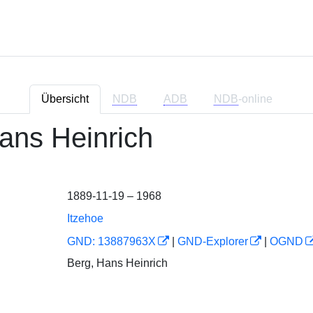
Übersicht
NDB
ADB
NDB
-online
ans Heinrich
1889-11-19 – 1968
Itzehoe
GND: 13887963X
|
GND-Explorer
|
OGND
Berg, Hans Heinrich