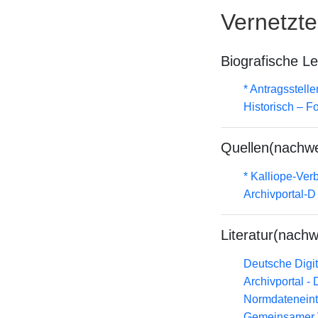
Vernetzt
Biografische L
* Antragsstel
Historisch – F
Quellen(nachwe
* Kalliope-Ve
Archivportal-
Literatur(nachw
Deutsche Digit
Archivportal -
Normdateneint
Gemeinsamer 