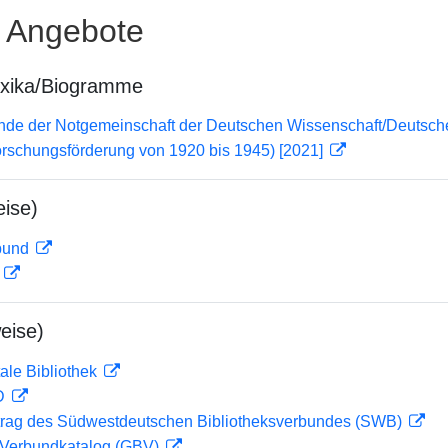
e Angebote
exika/Biogramme
lende der Notgemeinschaft der Deutschen Wissenschaft/Deuts
orschungsförderung von 1920 bis 1945) [2021]
ise)
rbund
D
eise)
ale Bibliothek
 D
rag des Südwestdeutschen Bibliotheksverbundes (SWB)
Verbundkatalog (GBV)