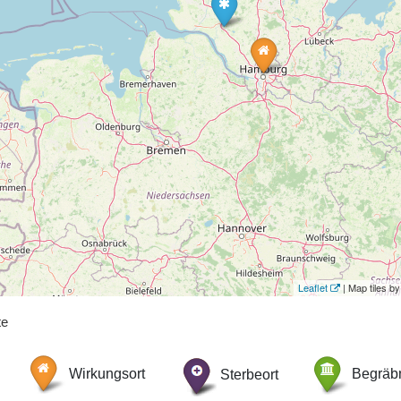
Leaflet
| Map tiles 
te
Wirkungsort
Sterbeort
Begräbn