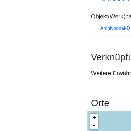
Objekt/Werk(n
Archivportal-
Verknüpf
Weitere Erwäh
Orte
+
-