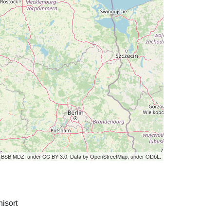
by BSB MDZ, under CC BY 3.0. Data by OpenStreetMap, under ODbL.
isort