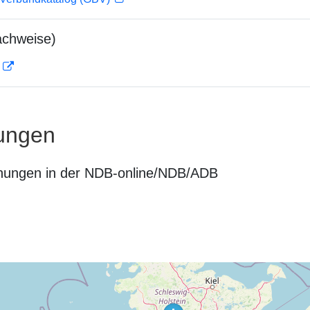
achweise)
D
ungen
nungen in der NDB-online/NDB/ADB