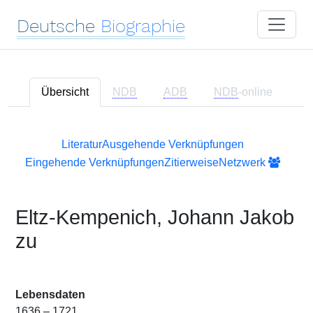
Deutsche
Biographie
Übersicht
NDB
ADB
NDB
-online
Literatur
Ausgehende Verknüpfungen
Eingehende Verknüpfungen
Zitierweise
Netzwerk
Eltz-Kempenich, Johann Jakob
zu
Lebensdaten
1636 – 1721