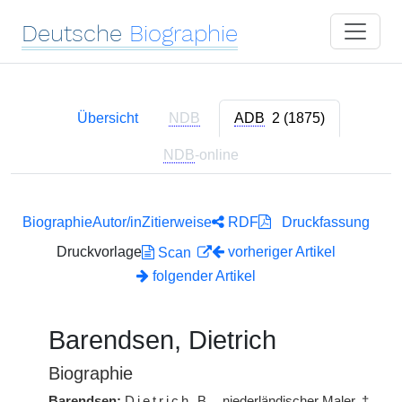
Deutsche
Biographie
Übersicht
NDB
ADB
2 (1875)
NDB
-online
Biographie
Autor/in
Zitierweise
RDF
Druckfassung
Druckvorlage
vorheriger Artikel
Scan
folgender Artikel
Barendsen, Dietrich
Biographie
Barendsen:
Dietrich
B.
, niederländischer Maler,
†