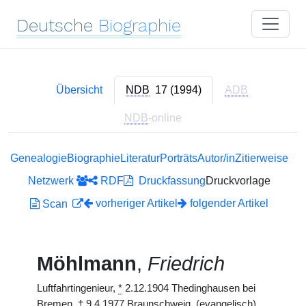
Deutsche
Biographie
Übersicht
NDB
17 (1994)
ADB
NDB
-online
Genealogie
Biographie
Literatur
Porträts
Autor/in
Zitierweise
Netzwerk
RDF
Druckfassung
Druckvorlage
vorheriger Artikel
folgender Artikel
Scan
Möhlmann
,
Friedrich
Luftfahrtingenieur,
*
2.12.1904 Thedinghausen bei
Bremen,
†
9.4.1977 Braunschweig. (evangelisch)