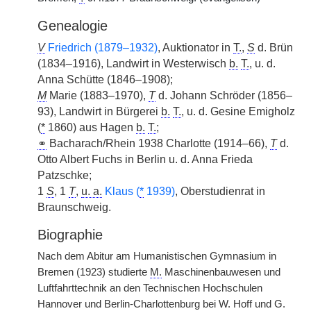
Genealogie
V
Friedrich (1879–1932)
, Auktionator in
T.
,
S
d. Brün
(1834–1916), Landwirt in Westerwisch
b.
T.
, u. d.
Anna Schütte (1846–1908);
M
Marie (1883–1970),
T
d. Johann Schröder (1856–
93), Landwirt in Bürgerei
b.
T.
, u. d. Gesine Emigholz
(
*
1860) aus Hagen
b.
T.
;
⚭
Bacharach/Rhein 1938 Charlotte (1914–66),
T
d.
Otto Albert Fuchs in Berlin u. d. Anna Frieda
Patzschke;
1
S
, 1
T
,
u. a.
Klaus (
*
1939)
, Oberstudienrat in
Braunschweig.
Biographie
Nach dem Abitur am Humanistischen Gymnasium in
Bremen (1923) studierte
M.
Maschinenbauwesen und
Luftfahrttechnik an den Technischen Hochschulen
Hannover und Berlin-Charlottenburg bei W. Hoff und G.