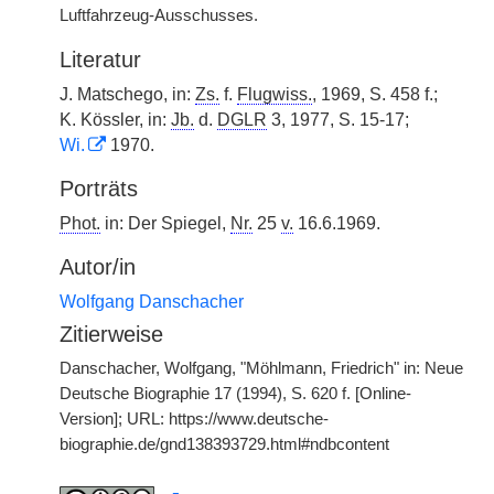
Luftfahrzeug-Ausschusses.
Literatur
J. Matschego, in:
Zs.
f.
Flugwiss.
, 1969, S. 458 f.;
K. Kössler, in:
Jb.
d.
DGLR
3, 1977, S. 15-17;
Wi.
1970.
Porträts
Phot.
in: Der Spiegel,
Nr.
25
v.
16.6.1969.
Autor/in
Wolfgang Danschacher
Zitierweise
Danschacher, Wolfgang, "Möhlmann, Friedrich" in: Neue
Deutsche Biographie 17 (1994), S. 620 f. [Online-
Version]; URL: https://www.deutsche-
biographie.de/gnd138393729.html#ndbcontent