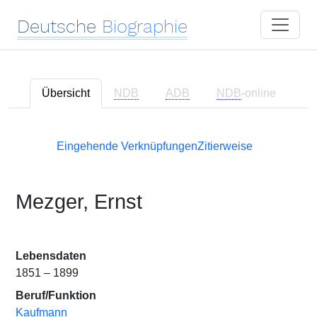
Deutsche
Biographie
Übersicht
NDB
ADB
NDB
-online
Eingehende Verknüpfungen
Zitierweise
Mezger, Ernst
Lebensdaten
1851 – 1899
Beruf/Funktion
Kaufmann