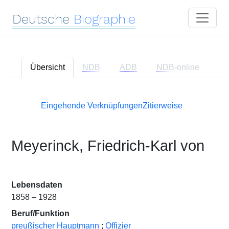
Deutsche
Biographie
Übersicht
NDB
ADB
NDB
-online
Eingehende Verknüpfungen
Zitierweise
Meyerinck, Friedrich-Karl von
Lebensdaten
1858 – 1928
Beruf/Funktion
preußischer Hauptmann
;
Offizier