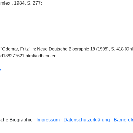
mlex., 1984, S. 277;
 "Odemar, Fritz" in: Neue Deutsche Biographie 19 (1999), S. 418 [Onl
gnd138277621.html#ndbcontent
che Biographie ·
Impressum
·
Datenschutzerklärung
·
Barrieref