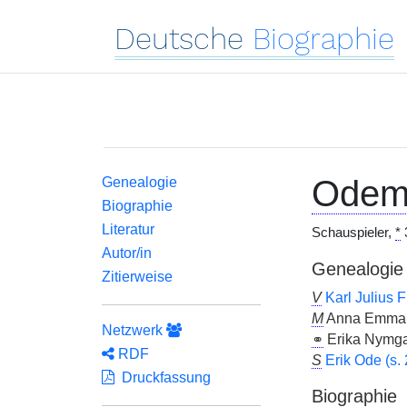
Deutsche
Biographie
Odem
Genealogie
Biographie
Literatur
Schauspieler,
*
Autor/in
Genealogie
Zitierweise
V
Karl Julius 
M
Anna Emma C
Netzwerk
⚭
Erika Nymg
RDF
S
Erik Ode (s. 
Druckfassung
Biographie