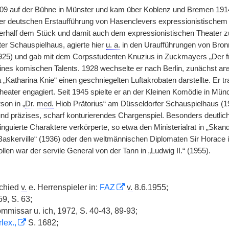
909 auf der Bühne in Münster und kam über Koblenz und Bremen 1914 
in der deutschen Erstaufführung von Hasenclevers expressionistisc
erhalf dem Stück und damit auch dem expressionistischen Theater 
ter Schauspielhaus, agierte hier
u. a.
in den Uraufführungen von Bron
1925) und gab mit dem Corpsstudenten Knuzius in Zuckmayers „Der fr
ines komischen Talents. 1928 wechselte er nach Berlin, zunächst an
„Katharina Knie“ einen geschniegelten Luftakrobaten darstellte. Er t
eater engagiert. Seit 1945 spielte er an der Kleinen Komödie in Mün
on in „
Dr. med.
Hiob Prätorius“ am Düsseldorfer Schauspielhaus (1
nd präzises, scharf konturierendes Chargenspiel. Besonders deutlich
tinguierte Charaktere verkörperte, so etwa den Ministerialrat in „Skan
askerville“ (1936) oder den weltmännischen Diplomaten Sir Horace in
ollen war der servile General von der Tann in „Ludwig II.“ (1955).
schied
v.
e. Herrenspieler in:
FAZ
v.
8.6.1955;
9, S. 63;
mmissar u. ich, 1972, S. 40-43, 89-93;
lex.,
S. 1682;