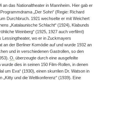
an das Nationaltheater in Mannheim. Hier gab er
hem Programmdrama „Der Sohn“ (Regie: Richard
zum Durchbruch. 1921 wechselte er mit Weichert
nens „Katalaunische Schlacht“ (1924), Klabunds
öhliche Weinberg“ (1925, 1927 auch verfilmt)
s Lessingtheater, wo er in Zuckmayers
rat an der Berliner Komödie auf und wurde 1932 an
chen und in verschiedenen Gastrollen, so den
953).
O.
überzeugte durch eine ausgefeilte
 wurde dies in seinen 150 Film-Rollen, in denen
dal um Eva“ (1930), einen skurrilen Dr. Watson in
 „Kitty und die Weltkonferenz“ (1939). Eine