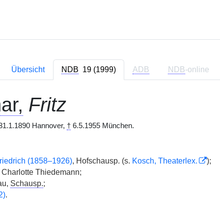
Übersicht
NDB
19 (1999)
ADB
NDB
-online
ar,
Fritz
31.1.1890 Hannover,
†
6.5.1955 München.
Friedrich (1858–1926)
, Hofschausp. (s.
Kosch, Theaterlex.
);
harlotte Thiedemann;
au,
Schausp.
;
2)
.