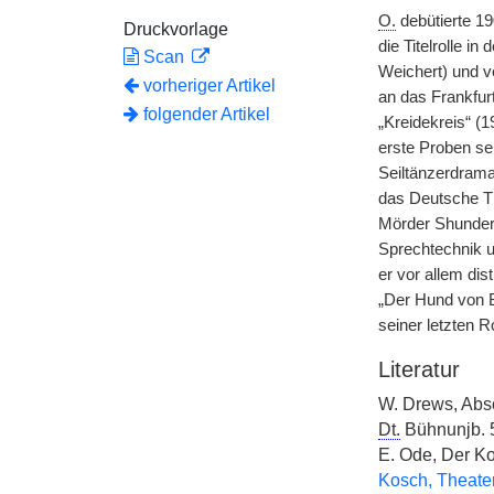
O.
debütierte 1
Druckvorlage
die Titelrolle 
Scan
Weichert) und v
vorheriger Artikel
an das Frankfur
folgender Artikel
„Kreidekreis“ (
erste Proben se
Seiltänzerdrama 
das Deutsche Th
Mörder Shunders
Sprechtechnik u
er vor allem dis
„Der Hund von B
seiner letzten R
Literatur
W. Drews, Ab
Dt.
Bühnunjb. 5
E. Ode, Der Ko
Kosch, Theater