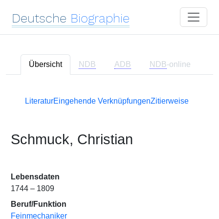
Deutsche
Biographie
Übersicht
NDB
ADB
NDB
-online
Literatur
Eingehende Verknüpfungen
Zitierweise
Schmuck, Christian
Lebensdaten
1744 – 1809
Beruf/Funktion
Feinmechaniker