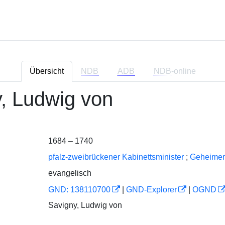
Übersicht
NDB
ADB
NDB
-online
, Ludwig von
1684 – 1740
pfalz-zweibrückener Kabinettsminister
;
Geheimer
evangelisch
GND: 138110700
|
GND-Explorer
|
OGND
Savigny, Ludwig von