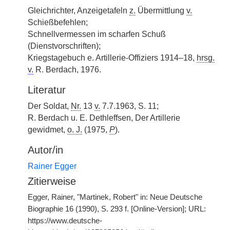
Gleichrichter, Anzeigetafeln
z.
Übermittlung
v.
Schießbefehlen;
Schnellvermessen im scharfen Schuß
(Dienstvorschriften);
Kriegstagebuch e. Artillerie-Offiziers 1914–18,
hrsg.
v.
R. Berdach, 1976.
Literatur
Der Soldat,
Nr.
13
v.
7.7.1963, S. 11;
R. Berdach u. E. Dethleffsen, Der Artillerie
gewidmet,
o. J.
(1975,
P
).
Autor/in
Rainer Egger
Zitierweise
Egger, Rainer, "Martinek, Robert" in: Neue Deutsche
Biographie 16 (1990), S. 293 f. [Online-Version]; URL:
https://www.deutsche-