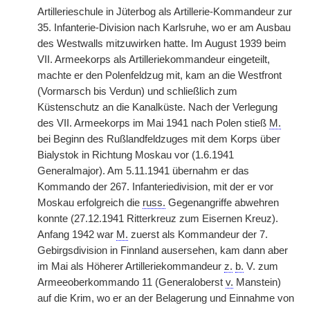
Artillerieschule in Jüterbog als Artillerie-Kommandeur zur
35. Infanterie-Division nach Karlsruhe, wo er am Ausbau
des Westwalls mitzuwirken hatte. Im August 1939 beim
VII. Armeekorps als Artilleriekommandeur eingeteilt,
machte er den Polenfeldzug mit, kam an die Westfront
(Vormarsch bis Verdun) und schließlich zum
Küstenschutz an die Kanalküste. Nach der Verlegung
des VII. Armeekorps im Mai 1941 nach Polen stieß
M.
bei Beginn des Rußlandfeldzuges mit dem Korps über
Bialystok in Richtung Moskau vor (1.6.1941
Generalmajor). Am 5.11.1941 übernahm er das
Kommando der 267. Infanteriedivision, mit der er vor
Moskau erfolgreich die
russ.
Gegenangriffe abwehren
konnte (27.12.1941 Ritterkreuz zum Eisernen Kreuz).
Anfang 1942 war
M.
zuerst als Kommandeur der 7.
Gebirgsdivision in Finnland ausersehen, kam dann aber
im Mai als Höherer Artilleriekommandeur
z.
b.
V. zum
Armeeoberkommando 11 (Generaloberst
v.
Manstein)
auf die Krim, wo er an der Belagerung und Einnahme von