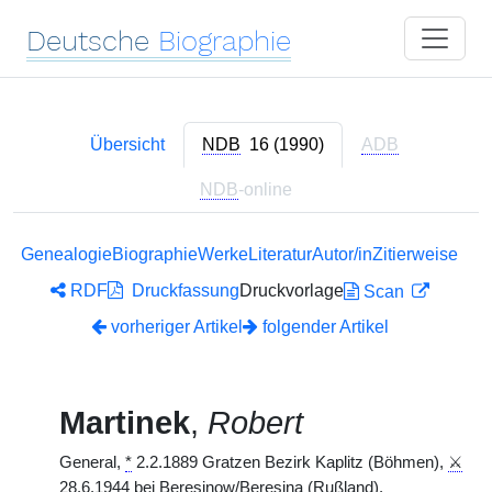
Deutsche
Biographie
Übersicht
NDB
16 (1990)
ADB
NDB
-online
Genealogie
Biographie
Werke
Literatur
Autor/in
Zitierweise
RDF
Druckfassung
Druckvorlage
Scan
vorheriger Artikel
folgender Artikel
Martinek
,
Robert
General,
*
2.2.1889 Gratzen Bezirk Kaplitz (Böhmen),
⚔
28.6.1944 bei Beresinow/Beresina (Rußland).