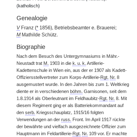
(katholisch)
Genealogie
V
Franz (
*
1856), Betriebsbeamter e. Brauerei;
M
Mathilde Schütz.
Biographie
Nach dem Besuch des Untergymnasiums in Mähr.-
Neustadt trat
M.
1903 in die
k. u. k.
Artillerie-
Kadettenschule in Wien ein, aus der er 1907 als Kadett-
Offiziersstellvertreter zum Korps-Artillerie-
Rgt.
Nr.
8
ausgemustert wurde. In den Jahren bis zum 1. Weltkrieg
diente er in verschiedenen
böhm.
Garnisonen, seit dem
1.8.1914 als Oberleutnant im Feldhaubitz-
Rgt.
Nr.
8. Mit
diesem Regiment ging er als Batteriekommandant auf
den
serb.
Kriegsschauplatz, 1915/16 folgten
Verwendungen an der
russ.
Front. Im April 1917 rückte
der bewährte und vielfach ausgezeichnete Offizier zum
Hauptmann im Feldartillerie-
Rgt.
Nr.
109 vor. Er machte