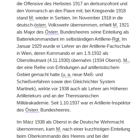
die Offensive des Herbstes 1917 an derlsonzofront und
den Vormarsch an den Piave mit; bei Kriegsende 1918
stand
M.
wieder in Serbien. Im November 1918 in die
deutsch-
österr.
Volkswehr übernommen, erhielt
M.
1921
als Major des
Österr.
Bundesheeres seine Einteilung als
Batteriekommandant im selbständigen Artillerie-
Rgt.
Im
Januar 1929 wurde er Lehrer an der Artillerie-Fachschule
in Wien, deren Kommando er am 1.9.1932 als
Oberstleutnant (4.11.1930) übernahm (1934 Oberst).
M.
,
der eine Reihe von Erfindungen auf artilleristischem
Gebiet gemacht hatte (
u. a.
neue Meß- und
Schießverfahren sowie den Gleichrichter System
Martinek), wirkte vor 1938 auch als Lehrer am Höheren
Artilleriekurs und an der Theresianischen
Militärakademie. Seit 1.10.1937 war er Artillerie-Inspektor
des
Österr.
Bundesheeres.
Im März 1938 als Oberst in die Deutsche Wehrmacht
übernommen, kam
M.
nach einer kurzfristigen Einteilung
beim Oberkommando des Heeres und bei der