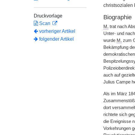
christsozialen
Druckvorlage
Biographie
Scan
M.
trat nach Abs
vorheriger Artikel
Unter- und nach
folgender Artikel
wurde
M.
zum Gu
Bekämpfung der 
demokratischen 
Bespitzelungss
Polizeioberdirek
auch auf geziel
Julius Campe he
Als im März 184
Zusammenstößen
dort versammelt
richtete sich g
die Ereignisse 
Vorkehrungen ge