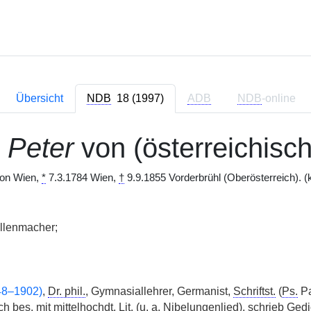
Übersicht
NDB
18 (1997)
ADB
NDB
-online
,
Peter
von (österreichisc
 von Wien,
*
7.3.1784 Wien,
†
9.9.1855 Vorderbrühl (Oberösterreich). (k
llenmacher;
48–1902)
,
Dr. phil.
, Gymnasiallehrer, Germanist,
Schriftst.
(
Ps.
Pa
ich
bes.
mit mittelhochdt.
Lit.
(
u. a.
Nibelungenlied), schrieb Gedi