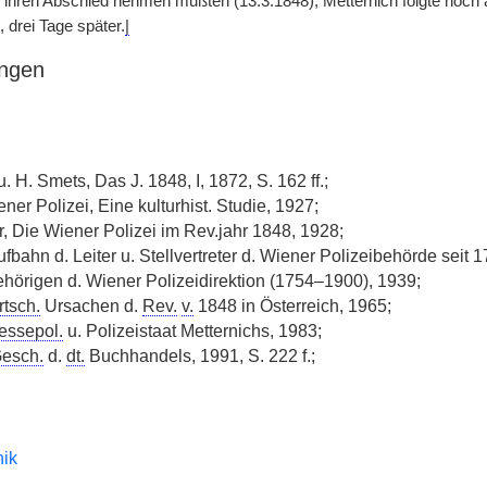
 ihren Abschied nehmen mußten (13.3.1848); Metternich folgte noch 
, drei Tage später.
|
ngen
 H. Smets, Das J. 1848, I, 1872, S. 162 ff.;
ener Polizei, Eine kulturhist. Studie, 1927;
 Die Wiener Polizei im Rev.jahr 1848, 1928;
ufbahn d. Leiter u. Stellvertreter d. Wiener Polizeibehörde seit 
ehörigen d. Wiener Polizeidirektion (1754–1900), 1939;
rtsch.
Ursachen d.
Rev.
v.
1848 in Österreich, 1965;
essepol.
u. Polizeistaat Metternichs, 1983;
esch.
d.
dt.
Buchhandels, 1991, S. 222 f.;
nik