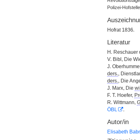
Revolutionstage
Polizei-Hofstelle
Auszeichnu
Hofrat 1836.
Literatur
H. Reschauer u.
V. Bibl, Die Wi
J. Oberhummer,
ders.
, Dienstla
ders.
, Die Ang
J. Marx, Die
wi
F. T. Hoefer,
Pr
R. Wittmann,
G
ÖBL
.
Autor/in
Elisabeth Bab