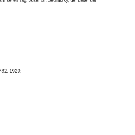
am seilen Tag, Josef
Gf.
Sedlnitzky, der Leiter der
1782, 1929;