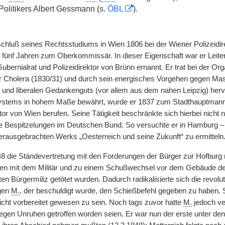
 Politikers Albert Gessmann (s.
ÖBL
).
chluß seines Rechtsstudiums in Wien 1806 bei der Wiener Polizeidire
 fünf Jahren zum Oberkommissär. In dieser Eigenschaft war er Leiter
bernialrat und Polizeidirektor von Brünn ernannt. Er trat bei der Or
Cholera (1830/31) und durch sein energisches Vorgehen gegen Masch
und liberalen Gedankenguts (vor allem aus dem nahen Leipzig) herv
ystems in hohem Maße bewährt, wurde er 1837 zum Stadthauptmann 
tor von Wien berufen. Seine Tätigkeit beschränkte sich hierbei nicht 
te Bespitzelungen im Deutschen Bund. So versuchte er in Hamburg –
rausgebrachten Werks „Oesterreich und seine Zukunft“ zu ermitteln
8 die Ständevertretung mit den Forderungen der Bürger zur Hofburg 
 mit dem Militär und zu einem Schußwechsel vor dem Gebäude der P
en Bürgermiliz getötet wurden. Dadurch radikalisierte sich die rev
egen
M.
, der beschuldigt wurde, den Schießbefehl gegeben zu haben. 
nicht vorbereitet gewesen zu sein. Noch tags zuvor hatte
M.
jedoch ver
gen Unruhen getroffen worden seien. Er war nun der erste unter de