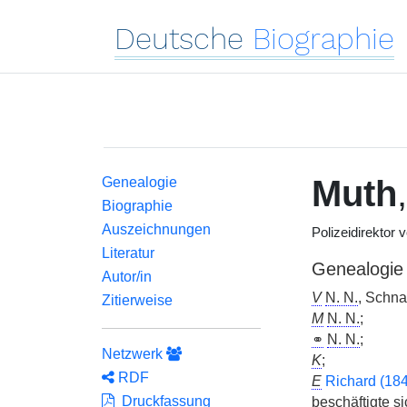
Deutsche
Biographie
Muth
Genealogie
Biographie
Auszeichnungen
Polizeidirektor
Literatur
Genealogie
Autor/in
V
N. N.
, Schna
Zitierweise
M
N. N.
;
⚭
N. N.
;
Netzwerk
K
;
RDF
E
Richard (18
Druckfassung
beschäftigte s