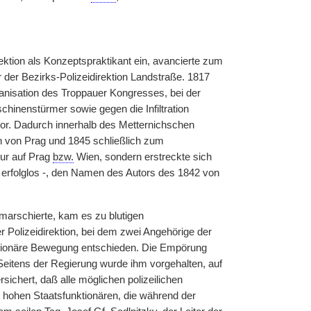
ktion als Konzeptspraktikant ein, avancierte zum
 der Bezirks-Polizeidirektion Landstraße. 1817
ganisation des Troppauer Kongresses, bei der
inenstürmer sowie gegen die Infiltration
or. Dadurch innerhalb des Metternichschen
von Prag und 1845 schließlich zum
nur auf Prag
bzw.
Wien, sondern erstreckte sich
 erfolglos -, den Namen des Autors des 1842 von
.
marschierte, kam es zu blutigen
olizeidirektion, bei dem zwei Angehörige der
olutionäre Bewegung entschieden. Die Empörung
Seitens der Regierung wurde ihm vorgehalten, auf
sichert, daß alle möglichen polizeilichen
n hohen
|
Staatsfunktionären, die während der