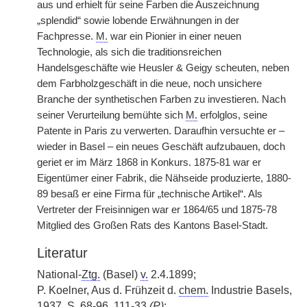
aus und erhielt für seine Farben die Auszeichnung
„splendid“ sowie lobende Erwähnungen in der
Fachpresse.
M.
war ein Pionier in einer neuen
Technologie, als sich die traditionsreichen
Handelsgeschäfte wie Heusler & Geigy scheuten, neben
dem Farbholzgeschäft in die neue, noch unsichere
Branche der synthetischen Farben zu investieren. Nach
seiner Verurteilung bemühte sich
M.
erfolglos, seine
Patente in Paris zu verwerten. Daraufhin versuchte er –
wieder in Basel – ein neues Geschäft aufzubauen, doch
geriet er im März 1868 in Konkurs. 1875-81 war er
Eigentümer einer Fabrik, die Nähseide produzierte, 1880-
89 besaß er eine Firma für „technische Artikel“. Als
Vertreter der Freisinnigen war er 1864/65 und 1875-78
Mitglied des Großen Rats des Kantons Basel-Stadt.
Literatur
National-
Ztg.
(Basel)
v.
2.4.1899;
P. Koelner, Aus d. Frühzeit d.
chem.
Industrie Basels,
1937, S. 68-96, 111-33
(
P
)
;