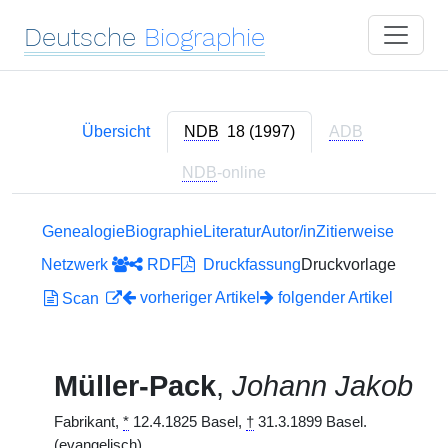
Deutsche
Biographie
Übersicht
NDB
18 (1997)
ADB
NDB
-online
Genealogie
Biographie
Literatur
Autor/in
Zitierweise
Netzwerk
RDF
Druckfassung
Druckvorlage
vorheriger Artikel
folgender Artikel
Scan
Müller-Pack
,
Johann Jakob
Fabrikant,
*
12.4.1825 Basel,
†
31.3.1899 Basel.
(evangelisch)