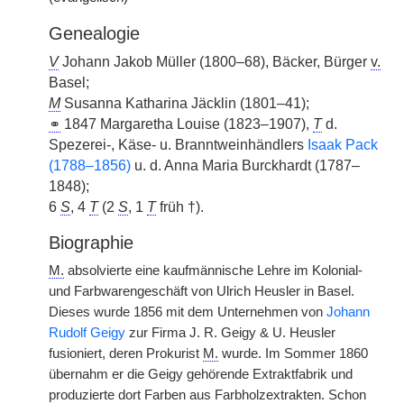
Genealogie
V
Johann Jakob Müller (1800–68), Bäcker, Bürger
v.
Basel;
M
Susanna Katharina Jäcklin (1801–41);
⚭
1847 Margaretha Louise (1823–1907),
T
d.
Spezerei-, Käse- u. Branntweinhändlers
Isaak Pack
(1788–1856)
u. d. Anna Maria Burckhardt (1787–
1848);
6
S
, 4
T
(2
S
, 1
T
früh †).
Biographie
M.
absolvierte eine kaufmännische Lehre im Kolonial-
und Farbwarengeschäft von Ulrich Heusler in Basel.
Dieses wurde 1856 mit dem Unternehmen von
Johann
Rudolf Geigy
zur Firma J. R. Geigy & U. Heusler
fusioniert, deren Prokurist
M.
wurde. Im Sommer 1860
übernahm er die Geigy gehörende Extraktfabrik und
produzierte dort Farben aus Farbholzextrakten. Schon