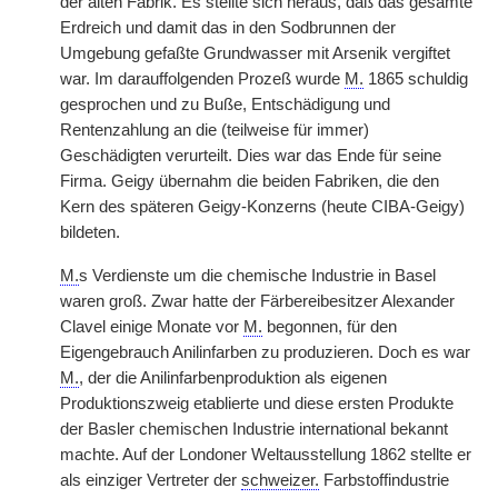
der alten Fabrik. Es stellte sich heraus, daß das gesamte
Erdreich und damit das in den Sodbrunnen der
Umgebung gefaßte Grundwasser mit Arsenik vergiftet
war. Im darauffolgenden Prozeß wurde
M.
1865 schuldig
gesprochen und zu Buße, Entschädigung und
Rentenzahlung an die (teilweise für immer)
Geschädigten verurteilt. Dies war das Ende für seine
Firma. Geigy übernahm die beiden Fabriken, die den
Kern des späteren Geigy-Konzerns (heute CIBA-Geigy)
bildeten.
M.
s Verdienste um die chemische Industrie in Basel
waren groß. Zwar hatte der Färbereibesitzer Alexander
Clavel einige Monate vor
M.
begonnen, für den
Eigengebrauch Anilinfarben zu produzieren. Doch es war
M.
, der die Anilinfarbenproduktion als eigenen
Produktionszweig etablierte und diese ersten Produkte
der Basler chemischen Industrie international bekannt
machte. Auf der Londoner Weltausstellung 1862 stellte er
als einziger Vertreter der
schweizer.
Farbstoffindustrie