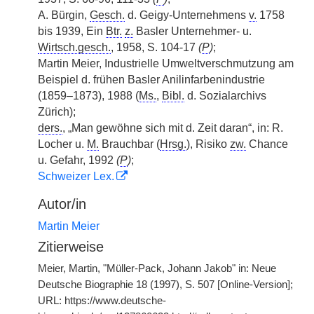
A. Bürgin,
Gesch.
d. Geigy-Unternehmens
v.
1758
bis 1939, Ein
Btr.
z.
Basler Unternehmer- u.
Wirtsch.gesch.
, 1958, S. 104-17
(
P
)
;
Martin Meier, Industrielle Umweltverschmutzung am
Beispiel d. frühen Basler Anilinfarbenindustrie
(1859–1873), 1988 (
Ms.
,
Bibl.
d. Sozialarchivs
Zürich);
ders.
, „Man gewöhne sich mit d. Zeit daran“, in: R.
Locher u.
M.
Brauchbar (
Hrsg.
), Risiko
zw.
Chance
u. Gefahr, 1992
(
P
)
;
Schweizer Lex.
Autor/in
Martin Meier
Zitierweise
Meier, Martin, "Müller-Pack, Johann Jakob" in: Neue
Deutsche Biographie 18 (1997), S. 507 [Online-Version];
URL: https://www.deutsche-