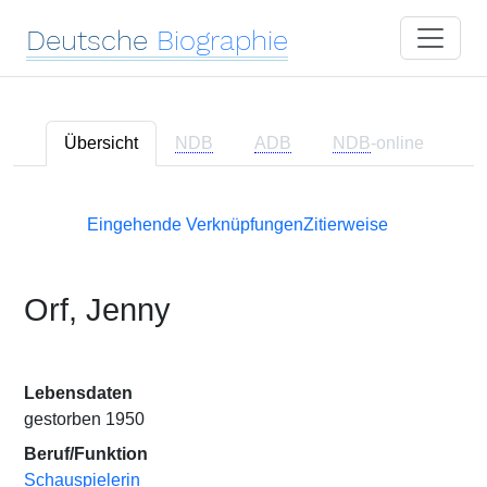
Deutsche
Biographie
Übersicht
NDB
ADB
NDB
-online
Eingehende Verknüpfungen
Zitierweise
Orf, Jenny
Lebensdaten
gestorben 1950
Beruf/Funktion
Schauspielerin