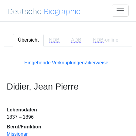
Deutsche
Biographie
Übersicht
NDB
ADB
NDB
-online
Eingehende Verknüpfungen
Zitierweise
Didier, Jean Pierre
Lebensdaten
1837 – 1896
Beruf/Funktion
Missionar