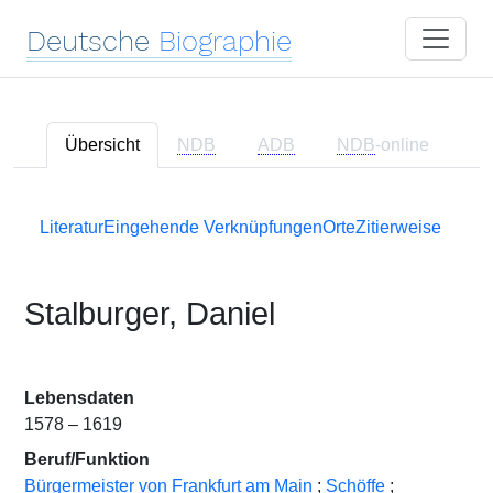
Deutsche
Biographie
Übersicht
NDB
ADB
NDB
-online
Literatur
Eingehende Verknüpfungen
Orte
Zitierweise
Stalburger, Daniel
Lebensdaten
1578 – 1619
Beruf/Funktion
Bürgermeister von Frankfurt am Main
;
Schöffe
;