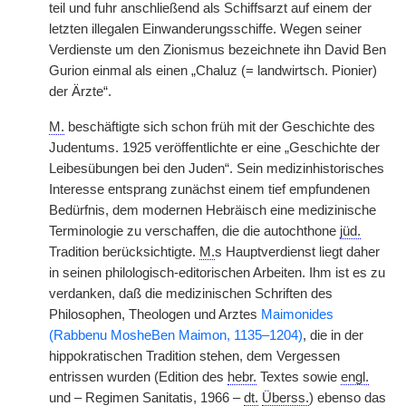
teil und fuhr anschließend als Schiffsarzt auf einem der
letzten illegalen Einwanderungsschiffe. Wegen seiner
Verdienste um den Zionismus bezeichnete ihn David Ben
Gurion einmal als einen „Chaluz (= landwirtsch. Pionier)
der Ärzte“.
M.
beschäftigte sich schon früh mit der Geschichte des
Judentums. 1925 veröffentlichte er eine „Geschichte der
Leibesübungen bei den Juden“. Sein medizinhistorisches
Interesse entsprang zunächst einem tief empfundenen
Bedürfnis, dem modernen Hebräisch eine medizinische
Terminologie zu verschaffen, die die autochthone
jüd.
Tradition berücksichtigte.
M.
s Hauptverdienst liegt daher
in seinen philologisch-editorischen Arbeiten. Ihm ist es zu
verdanken, daß die medizinischen Schriften des
Philosophen, Theologen und Arztes
Maimonides
(Rabbenu MosheBen Maimon, 1135–1204)
, die in der
hippokratischen Tradition stehen, dem Vergessen
entrissen wurden (Edition des
hebr.
Textes sowie
engl.
und – Regimen Sanitatis, 1966 –
dt.
Überss.
) ebenso das