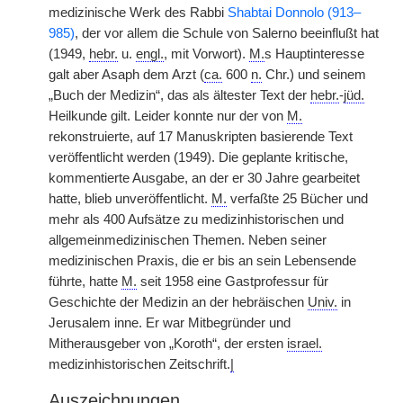
medizinische Werk des Rabbi
Shabtai Donnolo (913–
985)
, der vor allem die Schule von Salerno beeinflußt hat
(1949,
hebr.
u.
engl.
, mit Vorwort).
M.
s Hauptinteresse
galt aber Asaph dem Arzt (
ca.
600
n.
Chr.) und seinem
„Buch der Medizin“, das als ältester Text der
hebr.
-
jüd.
Heilkunde gilt. Leider konnte nur der von
M.
rekonstruierte, auf 17 Manuskripten basierende Text
veröffentlicht werden (1949). Die geplante kritische,
kommentierte Ausgabe, an der er 30 Jahre gearbeitet
hatte, blieb unveröffentlicht.
M.
verfaßte 25 Bücher und
mehr als 400 Aufsätze zu medizinhistorischen und
allgemeinmedizinischen Themen. Neben seiner
medizinischen Praxis, die er bis an sein Lebensende
führte, hatte
M.
seit 1958 eine Gastprofessur für
Geschichte der Medizin an der hebräischen
Univ.
in
Jerusalem inne. Er war Mitbegründer und
Mitherausgeber von „Koroth“, der ersten
israel.
medizinhistorischen Zeitschrift.
|
Auszeichnungen