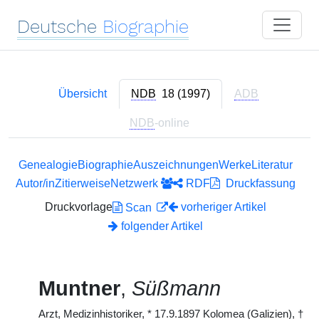
Deutsche
Biographie
Übersicht
NDB
18 (1997)
ADB
NDB
-online
Genealogie
Biographie
Auszeichnungen
Werke
Literatur
Autor/in
Zitierweise
Netzwerk
RDF
Druckfassung
Druckvorlage
vorheriger Artikel
Scan
folgender Artikel
Muntner
,
Süßmann
Arzt, Medizinhistoriker,
*
17.9.1897 Kolomea (Galizien),
†