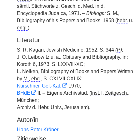
sämtl. Stichworte
z.
Gesch.
d.
Med.
in d.
Encyclopedia Judaica, 1971. –
Bibliogr.
:
S.
M.
,
Bibliography of his Papers and Books, 1958 (
hebr.
u.
engl.
).
Literatur
S. R. Kagan, Jewish Medicine, 1952, S. 344
(
P
)
;
J. O. Leibowitz
u. a.
, Obituary and Bibliography, in:
Koroth 6, 1973, S. LXXVIII-XC;
L. Nelken, Bibliography of Books and Papers Written
by
M.
,
ebd.
, S. CXLVII-CXLIX;
Kürschner, Gel.-Kal.
1970;
BHdE
II. – Eigene Archivstud. (
Inst.
f.
Zeitgesch.
,
München;
Archiv d. Hebr.
Univ.
, Jerusalem).
Autor/in
Hans-Peter Kröner
Zitierweise