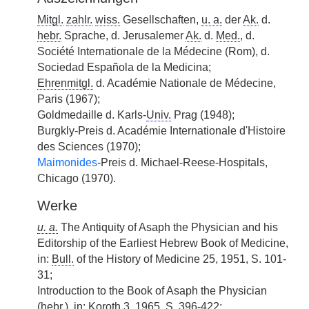
Mitgl.
zahlr.
wiss.
Gesellschaften,
u. a.
der
Ak.
d.
hebr.
Sprache, d. Jerusalemer
Ak.
d.
Med.
, d.
Société Internationale de la Médecine (Rom), d.
Sociedad Española de la Medicina;
Ehrenmitgl.
d. Académie Nationale de Médecine,
Paris (1967);
Goldmedaille d. Karls-
Univ.
Prag (1948);
Burgkly-Preis d. Académie Internationale d'Histoire
des Sciences (1970);
Maimonides
-Preis d. Michael-Reese-Hospitals,
Chicago (1970).
Werke
u. a.
The Antiquity of Asaph the Physician and his
Editorship of the Earliest Hebrew Book of Medicine,
in:
Bull.
of the History of Medicine 25, 1951, S. 101-
31;
Introduction to the Book of Asaph the Physician
(
hebr.
), in: Koroth 3, 1965, S. 396-422;