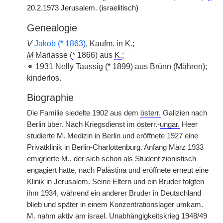
20.2.1973 Jerusalem. (israelitisch)
Genealogie
V
Jakob (
*
1863)
,
Kaufm.
in
K.
;
M
Mariasse (
*
1866) aus
K.
;
⚭
1931 Nelly Taussig (
*
1899) aus Brünn (Mähren);
kinderlos.
Biographie
Die Familie siedelte 1902 aus dem
österr.
Galizien nach
Berlin über. Nach Kriegsdienst im
österr.
-
ungar.
Heer
studierte
M.
Medizin in Berlin und eröffnete 1927 eine
Privatklinik in Berlin-Charlottenburg. Anfang März 1933
emigrierte
M.
, der sich schon als Student zionistisch
engagiert hatte, nach Palästina und eröffnete erneut eine
Klinik in Jerusalem. Seine Eltern und ein Bruder folgten
ihm 1934, während ein anderer Bruder in Deutschland
blieb und später in einem Konzentrationslager umkam.
M.
nahm aktiv am israel. Unabhängigkeitskrieg 1948/49