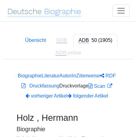
Deutsche
Biographie
Übersicht
NDB
ADB
50 (1905)
NDB
-online
Biographie
Literatur
Autor/in
Zitierweise
RDF
Druckfassung
Druckvorlage
Scan
vorheriger Artikel
folgender Artikel
Holz , Hermann
Biographie