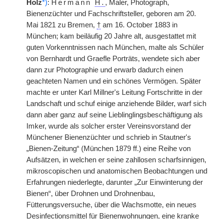
Holz
*)
:
Hermann
H.
, Maler, Photograph,
Bienenzüchter und Fachschriftsteller, geboren am 20.
Mai 1821 zu Bremen,
†
am 16. October 1883 in
München; kam beiläufig 20 Jahre alt, ausgestattet mit
guten Vorkenntnissen nach München, malte als Schüler
von Bernhardt und Graefle Porträts, wendete sich aber
dann zur Photographie und erwarb dadurch einen
geachteten Namen und ein schönes Vermögen. Später
machte er unter Karl Millner's Leitung Fortschritte in der
Landschaft und schuf einige anziehende Bilder, warf sich
dann aber ganz auf seine Lieblinglingsbeschäftigung als
Imker, wurde als solcher erster Vereinsvorstand der
Münchener Bienenzüchter und schrieb in Stautner's
„Bienen-Zeitung“ (München 1879 ff.) eine Reihe von
Aufsätzen, in welchen er seine zahllosen scharfsinnigen,
mikroscopischen und anatomischen Beobachtungen und
Erfahrungen niederlegte, darunter „Zur Einwinterung der
Bienen“, über Drohnen und Drohnenbau,
Fütterungsversuche, über die Wachsmotte, ein neues
Desinfectionsmittel für Bienenwohnungen, eine kranke