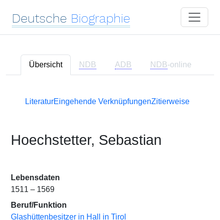
Deutsche
Biographie
Übersicht
NDB
ADB
NDB
-online
Literatur
Eingehende Verknüpfungen
Zitierweise
Hoechstetter, Sebastian
Lebensdaten
1511 – 1569
Beruf/Funktion
Glashüttenbesitzer in Hall in Tirol