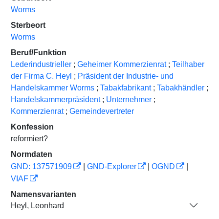
Worms
Sterbeort
Worms
Beruf/Funktion
Lederindustrieller
;
Geheimer Kommerzienrat
;
Teilhaber
der Firma C. Heyl
;
Präsident der Industrie- und
Handelskammer Worms
;
Tabakfabrikant
;
Tabakhändler
;
Handelskammerpräsident
;
Unternehmer
;
Kommerzienrat
;
Gemeindevertreter
Konfession
reformiert?
Normdaten
GND: 137571909
|
GND-Explorer
|
OGND
|
VIAF
Namensvarianten
Heyl, Leonhard