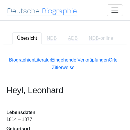
Deutsche
Biographie
Übersicht
NDB
ADB
NDB
-online
Biographien
Literatur
Eingehende Verknüpfungen
Orte
Zitierweise
Heyl, Leonhard
Lebensdaten
1814 – 1877
Geburtsort