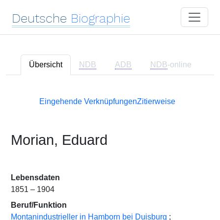
Deutsche
Biographie
Übersicht
NDB
ADB
NDB
-online
Eingehende Verknüpfungen
Zitierweise
Morian, Eduard
Lebensdaten
1851 – 1904
Beruf/Funktion
Montanindustrieller in Hamborn bei Duisburg
;