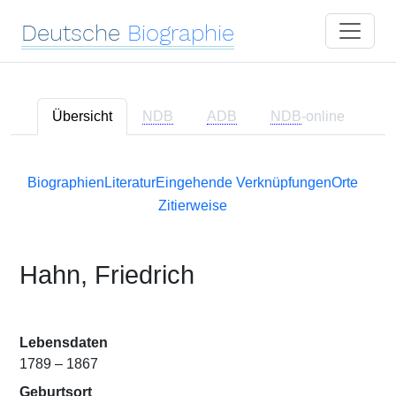
Deutsche
Biographie
Übersicht
NDB
ADB
NDB
-online
Biographien
Literatur
Eingehende Verknüpfungen
Orte
Zitierweise
Hahn, Friedrich
Lebensdaten
1789 – 1867
Geburtsort