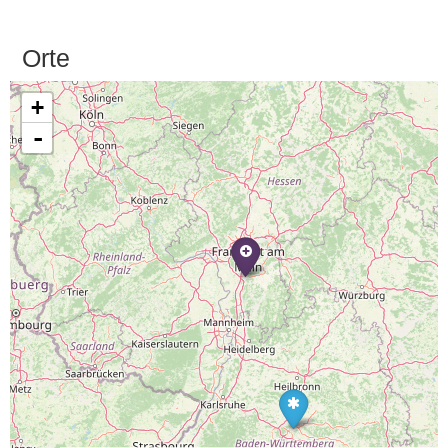
Orte
+
-