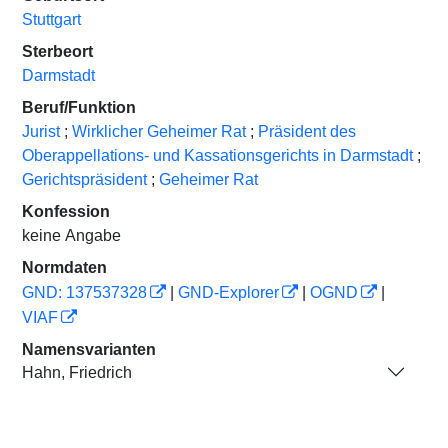
Stuttgart
Sterbeort
Darmstadt
Beruf/Funktion
Jurist
;
Wirklicher Geheimer Rat
;
Präsident des
Oberappellations- und Kassationsgerichts in Darmstadt
;
Gerichtspräsident
;
Geheimer Rat
Konfession
keine Angabe
Normdaten
GND: 137537328
|
GND-Explorer
|
OGND
|
VIAF
Namensvarianten
Hahn, Friedrich