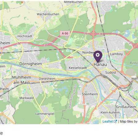
Leaflet
| Map tiles 
te