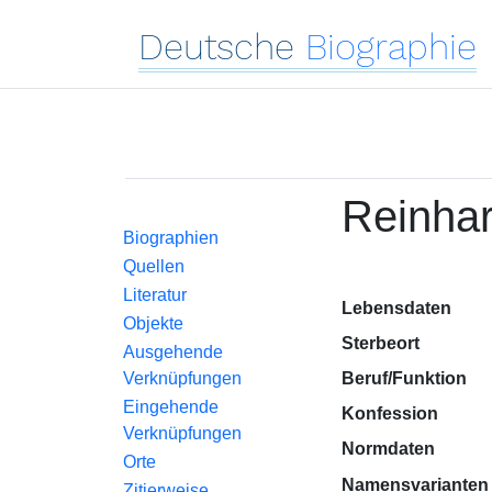
Deutsche
Biographie
Reinhard
Biographien
Quellen
Literatur
Lebensdaten
Objekte
Sterbeort
Ausgehende
Verknüpfungen
Beruf/Funktion
Eingehende
Konfession
Verknüpfungen
Normdaten
Orte
Namensvarianten
Zitierweise