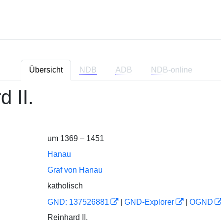
Übersicht
NDB
ADB
NDB
-online
 II.
um 1369 – 1451
Hanau
Graf von Hanau
katholisch
GND: 137526881
|
GND-Explorer
|
OGND
Reinhard II.