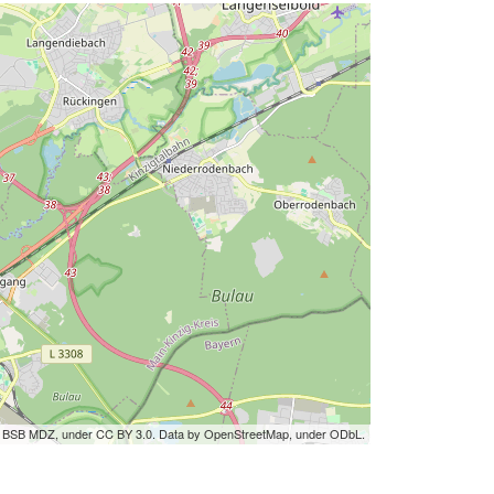
by BSB MDZ, under CC BY 3.0. Data by OpenStreetMap, under ODbL.