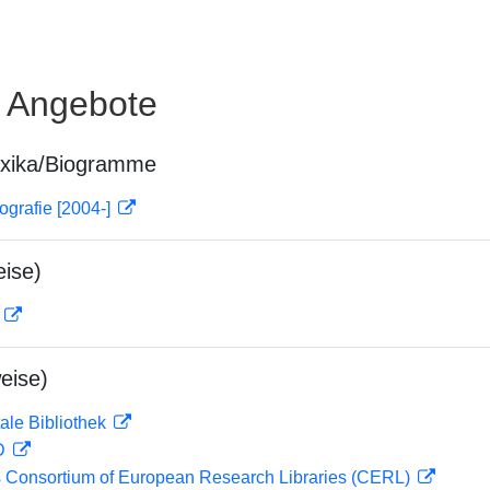
e Angebote
exika/Biogramme
ografie [2004-]
ise)
D
eise)
ale Bibliothek
 D
 Consortium of European Research Libraries (CERL)