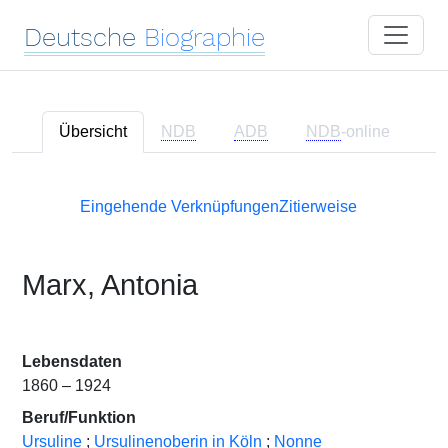
Deutsche
Biographie
Übersicht
NDB
ADB
NDB
-online
Eingehende Verknüpfungen
Zitierweise
Marx, Antonia
Lebensdaten
1860 – 1924
Beruf/Funktion
Ursuline
;
Ursulinenoberin in Köln
;
Nonne