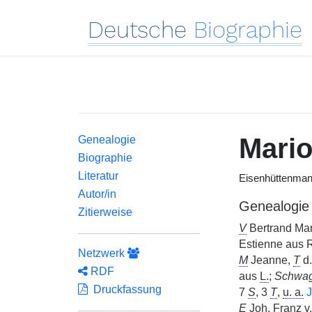
Deutsche
Biographie
Mario
Genealogie
Biographie
Literatur
Eisenhüttenma
Autor/in
Genealogie
Zitierweise
V
Bertrand Mari
Estienne aus 
Netzwerk
M
Jeanne,
T
d.
RDF
aus
L.
;
Schwag
Druckfassung
7
S
, 3
T
,
u. a.
J
E
Joh.
Franz
v.