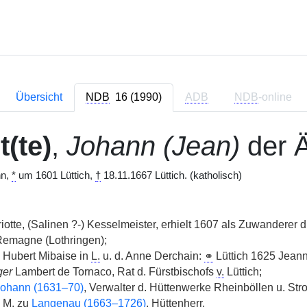
Übersicht
NDB
16 (1990)
ADB
NDB
-online
t(te)
,
Johann (Jean)
der Ä
nn,
*
um 1601 Lüttich,
†
18.11.1667 Lüttich. (katholisch)
otte, (Salinen ?-) Kesselmeister, erhielt 1607 als Zuwanderer d
Remagne (Lothringen);
 Hubert Mibaise in
L.
u. d. Anne Derchain:
⚭
Lüttich 1625 Jean
er
Lambert de Tornaco, Rat d. Fürstbischofs
v.
Lüttich;
ohann (1631–70)
, Verwalter d. Hüttenwerke Rheinböllen u. Str
M.
zu
Langenau (1663–1726)
, Hüttenherr.