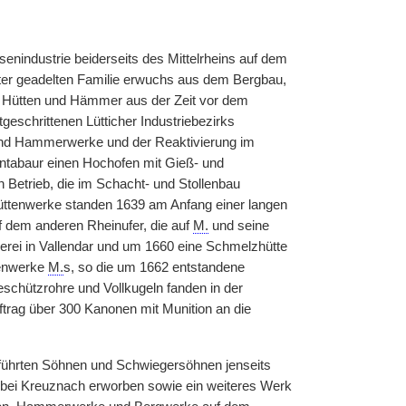
enindustrie beiderseits des Mittelrheins auf dem
ter geadelten Familie erwuchs aus dem Bergbau,
Hütten und Hämmer aus der Zeit vor dem
eschrittenen Lütticher Industriebezirks
und Hammerwerke und der Reaktivierung im
ntabaur einen Hochofen mit Gieß- und
etrieb, die im Schacht- und Stollenbau
Hüttenwerke standen 1639 am Anfang einer langen
f dem anderen Rheinufer, die auf
M.
und seine
erei in Vallendar und um 1660 eine Schmelzhütte
tenwerke
M.
s, so die um 1662 entstandene
eschützrohre und Vollkugeln fanden in der
trag über 300 Kanonen mit Munition an die
führten Söhnen und Schwiegersöhnen jenseits
bei Kreuznach erworben sowie ein weiteres Werk