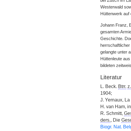
bei Züsch im La
Westerwald sowi
Hüttenwerk auf 
Johann Franz, 
gesamten Armier
Geschichte. Doc
herrschaftliche
gelangte unter 
Hüttenleute aus
bildeten zeitwei
Literatur
L. Beck.
Btrr.
z.
1904;
J. Yernaux, La
H. van Ham, i
R. Schmitt,
Ge
ders.
, Die
Gesc
Biogr. Nat. Be