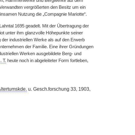
hütten, Hammerwerke und Bergwerke auf dem
 Verwandten vergrößerten den Besitz um ein
einsamen Nutzung die „Compagnie Mariotte“.
ahntal 1695 geadelt. Mit der Übertragung der
ot unter ihm glanzvolle Höhepunkte seiner
der industriellen Werke als auf den Erwerb
 Unternehmen der Familie. Eine ihrer Gründungen
ustriellen Werken ausgebildete Berg- und
. T.
heute noch in abgeleiteter Form fortleben,
ltertumskde.
u. Gesch.forschung 33, 1903,