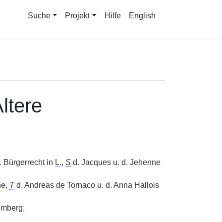
Suche
Projekt
Hilfe
English
ltere
. Bürgerrecht in
L.
,
S
d. Jacques u. d. Jehenne
ne,
T
d. Andreas de Tornaco u. d. Anna Hallois
omberg;