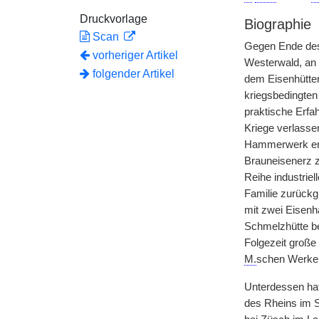
Druckvorlage
Biographie
Scan
Gegen Ende des 
vorheriger Artikel
Westerwald, an 
folgender Artikel
dem Eisenhütte
kriegsbedingten
praktische Erf
Kriege verlasse
Hammerwerk erba
Brauneisenerz z
Reihe industrie
Familie zurückg
mit zwei Eisen
Schmelzhütte bei
Folgezeit große
M.
schen Werke
Unterdessen ha
des Rheins im 