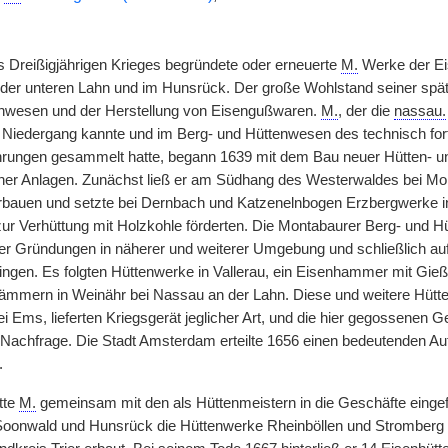
Dreißigjährigen Krieges begründete oder erneuerte
M.
Werke der Eis
der unteren Lahn und im Hunsrück. Der große Wohlstand seiner spä
nwesen und der Herstellung von Eisengußwaren.
M.
, der die
nassau.
 Niedergang kannte und im Berg- und Hüttenwesen des technisch fortg
ahrungen gesammelt hatte, begann 1639 mit dem Bau neuer Hütten- 
ner Anlagen. Zunächst ließ er am Südhang des Westerwaldes bei Mo
uen und setzte bei Dernbach und Katzenelnbogen Erzbergwerke in B
ur Verhüttung mit Holzkohle förderten. Die Montabaurer Berg- und 
ller Gründungen in näherer und weiterer Umgebung und schließlich au
ingen. Es folgten Hüttenwerke in Vallerau, ein Eisenhammer mit Gieß
hämmern in Weinähr bei Nassau an der Lahn. Diese und weitere Hüt
 Ems, lieferten Kriegsgerät jeglicher Art, und die hier gegossenen G
 Nachfrage. Die Stadt Amsterdam erteilte 1656 einen bedeutenden Auf
.
tte
M.
gemeinsam mit den als Hüttenmeistern in die Geschäfte einge
Soonwald und Hunsrück die Hüttenwerke Rheinböllen und Stromberg 