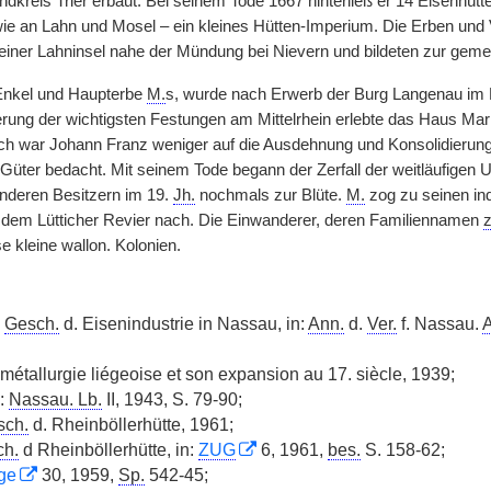
ndkreis Trier erbaut. Bei seinem Tode 1667 hinterließ er 14 Eisen
e an Lahn und Mosel – ein kleines Hütten-Imperium. Die Erben und
einer Lahninsel nahe der Mündung bei Nievern und bildeten zur gem
Enkel und Haupterbe
M.
s, wurde nach Erwerb der Burg Langenau im L
ung der wichtigsten Festungen am Mittelrhein erlebte das Haus Mari
h war Johann Franz weniger auf die Ausdehnung und Konsolidierung 
r Güter bedacht. Mit seinem Tode begann der Zerfall der weitläufigen
anderen Besitzern im 19.
Jh.
nochmals zur Blüte.
M.
zog zu seinen ind
 dem Lütticher Revier nach. Die Einwanderer, deren Familiennamen
z
se kleine wallon. Kolonien.
Gesch.
d. Eisenindustrie in Nassau, in:
Ann.
d.
Ver.
f. Nassau.
A
 métallurgie liégeoise et son expansion au 17. siècle, 1939;
n:
Nassau. Lb.
II, 1943, S. 79-90;
sch.
d. Rheinböllerhütte, 1961;
h.
d Rheinböllerhütte, in:
ZUG
6, 1961,
bes.
S. 158-62;
lge
30, 1959,
Sp.
542-45;