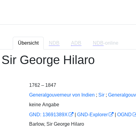
Übersicht
NDB
ADB
NDB
-online
 Sir George Hilaro
1762 – 1847
Generalgouverneur von Indien
;
Sir
;
Generalgouv
keine Angabe
GND: 13691389X
|
GND-Explorer
|
OGND
Barlow, Sir George Hilaro