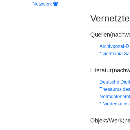
Netzwerk
Vernetzt
Quellen(nachwe
Archivportal-
* Germania Sa
Literatur(nachw
Deutsche Digit
Thesaurus des
Normdateneint
* Niedersächs
Objekt/Werk(n