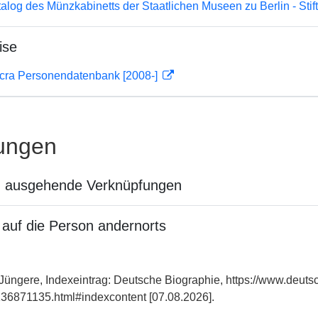
atalog des Münzkabinetts der Staatlichen Museen zu Berlin - Sti
ise
cra Personendatenbank [2008-]
ungen
n ausgehende Verknüpfungen
auf die Person andernorts
üngere, Indexeintrag: Deutsche Biographie, https://www.deuts
36871135.html#indexcontent [07.08.2026].