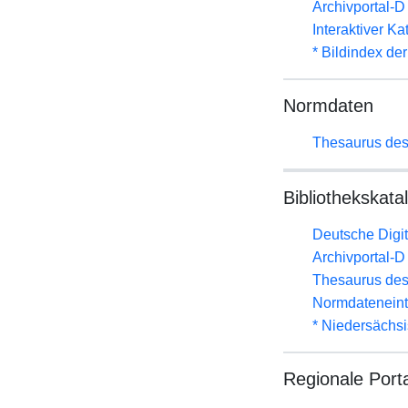
Archivportal-
Interaktiver K
* Bildindex de
Normdaten
Thesaurus des
Bibliothekskata
Deutsche Digit
Archivportal-
Thesaurus des
Normdateneint
* Niedersächs
Regionale Port