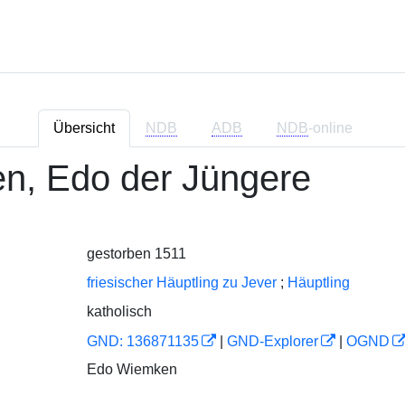
Übersicht
NDB
ADB
NDB
-online
n, Edo der Jüngere
gestorben 1511
friesischer Häuptling zu Jever
;
Häuptling
katholisch
GND: 136871135
|
GND-Explorer
|
OGND
Edo Wiemken