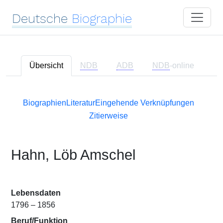
Deutsche
Biographie
Übersicht
NDB
ADB
NDB
-online
Biographien
Literatur
Eingehende Verknüpfungen
Zitierweise
Hahn, Löb Amschel
Lebensdaten
1796 – 1856
Beruf/Funktion